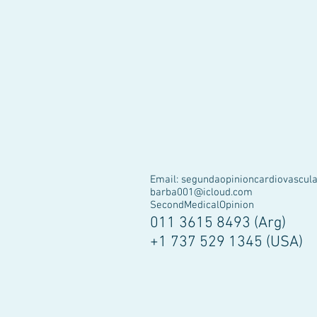
Email:
segundaopinioncardiovascul
barba001@icloud.com
SecondMedicalOpinion
011 3615 8493 (Arg)
+1 737 529 1345 (USA)