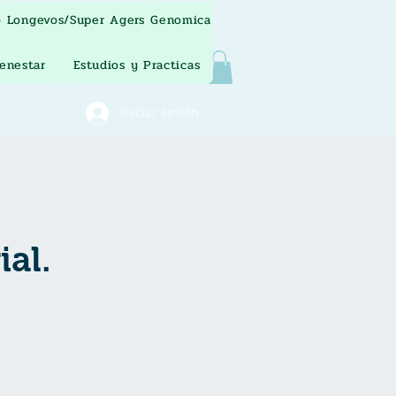
o
Longevos/Super Agers
Genomica
ienestar
Estudios y Practicas
Iniciar sesión
ial.