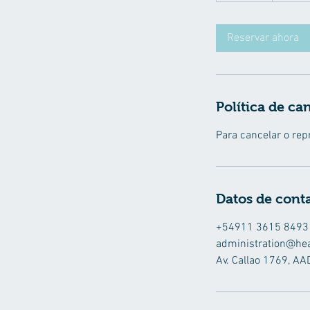
m
Reservar ahora
i
n
Política de ca
Para cancelar o rep
Datos de cont
+54911 3615 8493
administration@hea
Av. Callao 1769, AA